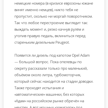
немецкие номера (в кризисе еврозоны южане
винят именно немцев), никто тебя не
пропустит, сколько ни моргай поворотником.
Так что любое перестроение выглядит так:
выждать момент и, резко качнув рулём и
утопив правую педаль, вклиниться перед
стареньким дизельным Peugeot.
Появится ли дизель под капотом Opel Adam
— большой вопрос. Пока опелевцы по
секрету рассказали только про маленький,
объёмом около литра, турбомоторчик,
который сейчас находится на стадии доводки.
Также проходят испытания и
«автоматические» машинки, без которых
«Адам» на российском рынке обречён на
неуспех. А вот мощных «зажигалок» под