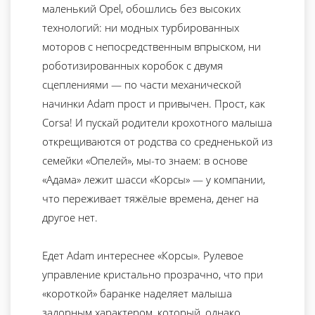
маленький Opel, обошлись без высоких
технологий: ни модных турбированных
моторов с непосредственным впрыском, ни
роботизированных коробок с двумя
сцеплениями — по части механической
начинки Adam прост и привычен. Прост, как
Corsa! И пускай родители крохотного малыша
открещиваются от родства со средненькой из
семейки «Опелей», мы-то знаем: в основе
«Адама» лежит шасси «Корсы» — у компании,
что переживает тяжёлые времена, денег на
другое нет.
Едет Adam интереснее «Корсы». Рулевое
управление кристально прозрачно, что при
«короткой» баранке наделяет малыша
задорным характером, который, однако,