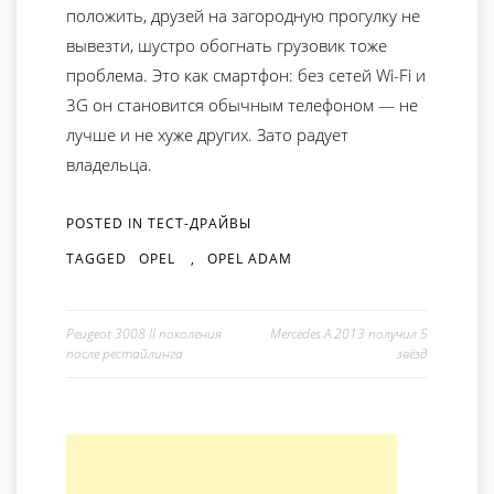
положить, друзей на загородную прогулку не
вывезти, шустро обогнать грузовик тоже
проблема. Это как смартфон: без сетей Wi-Fi и
3G он становится обычным телефоном — не
лучше и не хуже других. Зато радует
владельца.
POSTED IN
ТЕСТ-ДРАЙВЫ
TAGGED
OPEL
,
OPEL ADAM
Peugeot 3008 II поколения
Mercedes A 2013 получил 5
после рестайлинга
звёзд
Навигация по записям