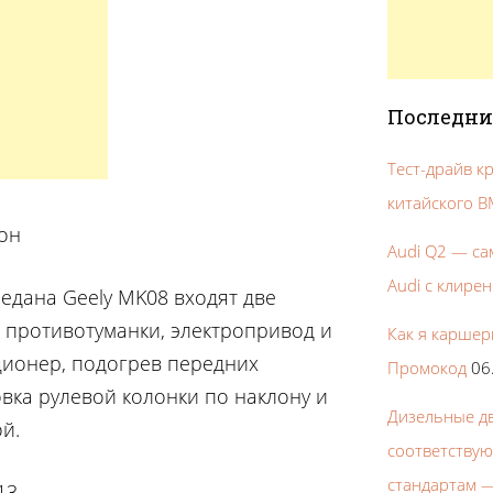
Последни
Тест-драйв кр
китайского 
Audi Q2 — са
Audi с клире
едана Geely MK08 входят две
 противотуманки, электропривод и
Как я каршери
ционер, подогрев передних
Промокод
06
овка рулевой колонки по наклону и
Дизельные дв
й.
соответству
стандартам —