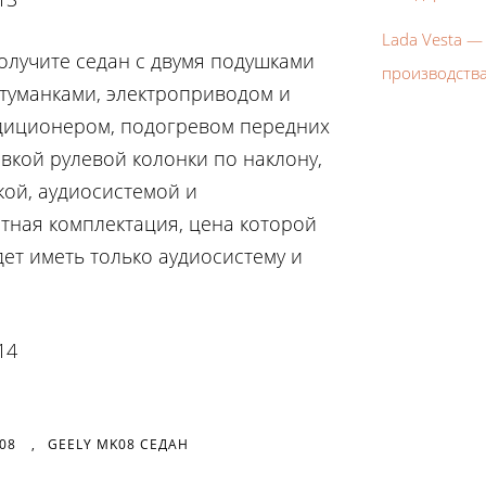
Lada Vesta —
получите седан с двумя подушками
производств
туманками, электроприводом и
ндиционером, подогревом передних
овкой рулевой колонки по наклону,
кой, аудиосистемой и
тная комплектация, цена которой
дет иметь только аудиосистему и
08
,
GEELY MK08 СЕДАН