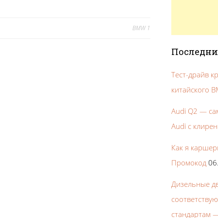
BMW 1
о записям
Последни
Тест-драйв кр
китайского 
Audi Q2 — са
Audi с клире
Как я каршери
Промокод
06
Дизельные дв
соответству
стандартам —